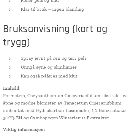
Pleier pels og hud
Klar til bruk – ingen blanding
Bruksanvisning (kort og
trygg)
Spray jevnt på ren og tørr pels
Unngå øyne og slimhinner
Kan også påføres med klut
Innhold:
Permetrin, Chrysanthemum Cinerariaefolium-ekstrakt fra
åpne og modne blomster av Tanacetum Cinerariifolium
innhentet med Hydrokarbon-Løsemidler, 1,2-Benzisotiazol-
3(2H)-EN og Cymbopogon Winterianus Ekstrakter.
Viktig informasjon: