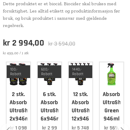
Dette produktet er et biocid. Biocider skal brukes med
forsiktighet. Les alltid etikett og produktinformasjon før
bruk, og bruk produktet i samsvar med gjeldende
regelverk.
kr
2 994,00
kr
3 594,00
kr 499,00 / 1 stk
100,-
600,-
1440,-
Rabatt
Rabatt
Rabatt
ne
2 stk.
6 stk.
12 stk.
Absorbine
eld
Absorbine
Absorbine
Absorbine
UltraShiel
UltraShield
UltraShield
UltraShield
Green
2x946ml
6x946ml
12x946ml
946ml
kr
1 098
kr
2 99
kr
5 748
kr
569,