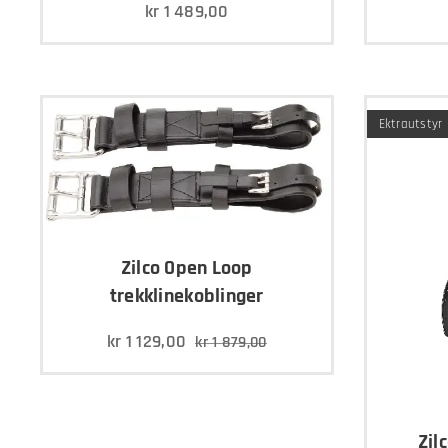
kr
1 489,00
Ektrautstyr
Zilco Open Loop
trekklinekoblinger
kr
1 129,00
kr
1 879,00
Zil