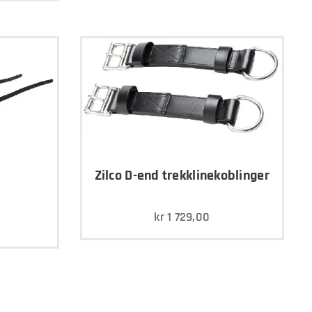
Zilco D-end trekklinekoblinger
t
kr
1 729,00