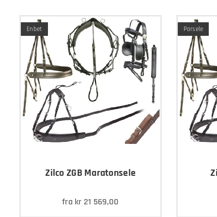
Enbet
Parsele
Zilco ZGB Maratonsele
Z
fra
kr
21 569,00