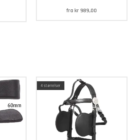
fra
kr
989,00
4 størrelser