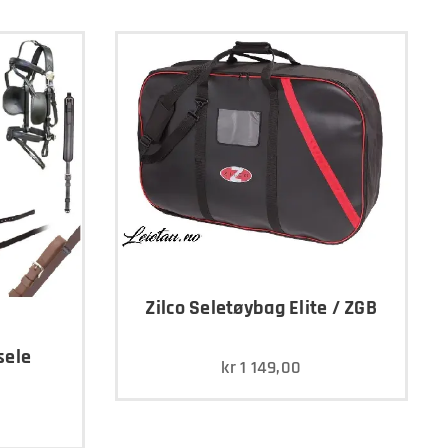
Zilco Seletøybag Elite / ZGB
sele
kr
1 149,00