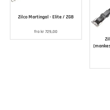
Zilco Martingal - Elite / ZGB
fra
kr
729,00
Zi
(mankes