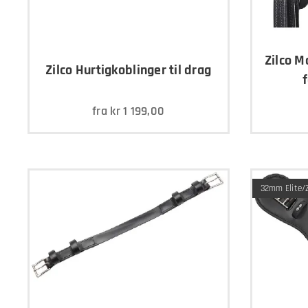
Zilco M
Zilco Hurtigkoblinger til drag
fra
kr
1 199,00
32mm Elite/