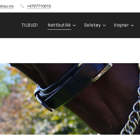
etau.no
+4797710010
TILBUD!
Nettbutikk
Seletøy
Vogner