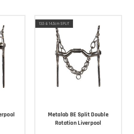
13,5 & 14,5cm SPLIT
erpool
Metalab BE Split Double
Rotation Liverpool