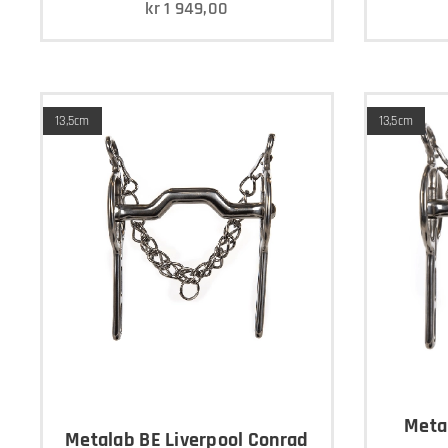
kr
1 949,00
13,5cm
13,5cm
Meta
Metalab BE Liverpool Conrad