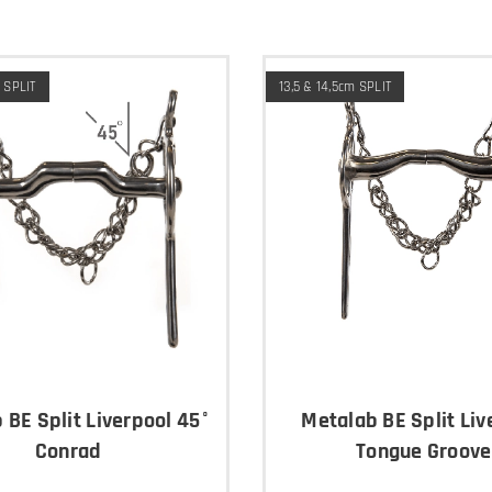
m SPLIT
13,5 & 14,5cm SPLIT
 BE Split Liverpool 45°
Metalab BE Split Liv
Conrad
Tongue Groove