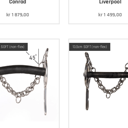
Conrad
Liverpool
kr
1 879,00
kr
1 499,00
 SOFT (non-flex)
13,5cm SOFT (non-flex)