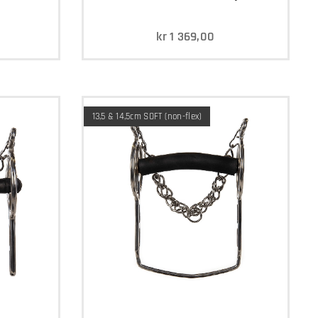
kr
1 369,00
13,5 & 14,5cm SOFT (non-flex)