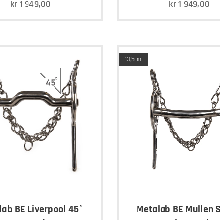
kr
1 949,00
kr
1 949,00
13,5cm
lab BE Liverpool 45°
Metalab BE Mullen 