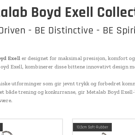
alab Boyd Exell Collec
Driven - BE Distinctive - BE Spir
oyd Exell
er designet for maksimal presisjon, komfort og 
yd Exell, kombinerer disse bittene innovativt design me
miske utforminger som gir jevnt trykk og forbedret ko
set både trening og konkurranse, gir Metalab Boyd Exell-
være.
13,5cm Soft-Rubber