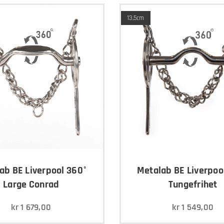
13,5cm
ab BE Liverpool 360°
Metalab BE Liverpoo
Large Conrad
Tungefrihet
kr
1 679,00
kr
1 549,00