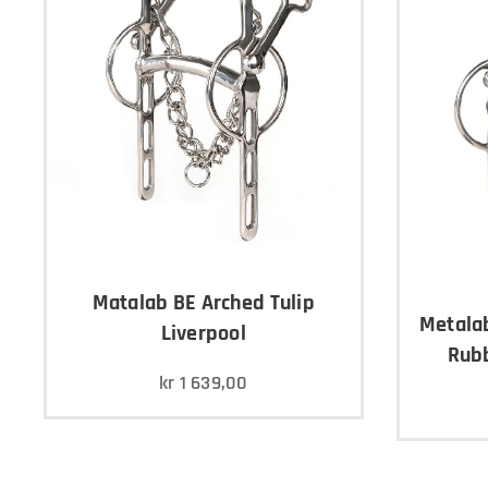
Matalab BE Arched Tulip
Metalab
Liverpool
Rubb
kr
1 639,00