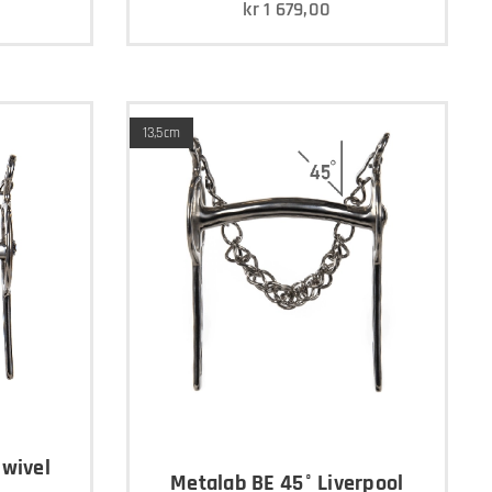
kr
1 679,00
13,5cm
Swivel
Metalab BE 45° Liverpool