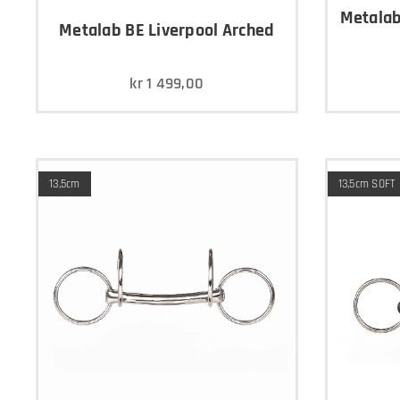
Metalab
Metalab BE Liverpool Arched
kr
1 499,00
13,5cm
13,5cm SOFT