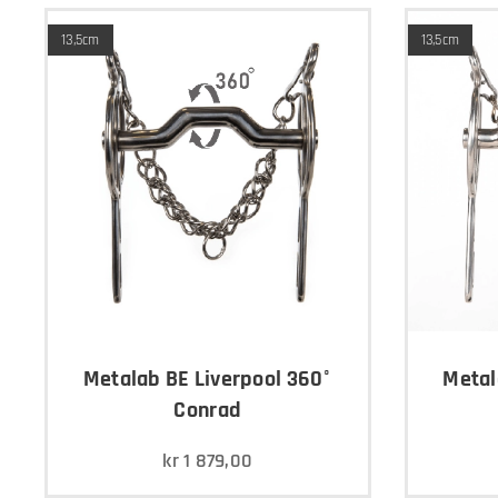
13,5cm
13,5cm
Metalab BE Liverpool 360°
Metal
Conrad
kr
1 879,00