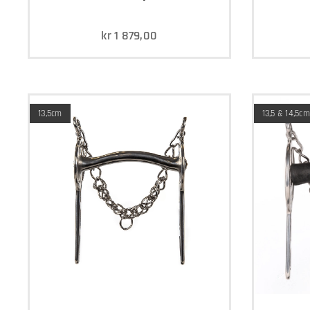
kr
1 879,00
13,5cm
13,5 & 14,5cm