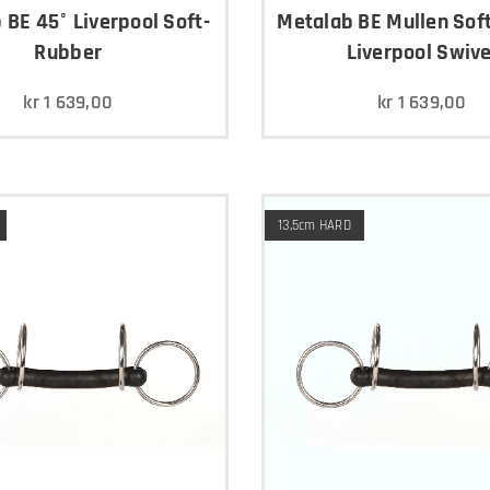
 BE 45° Liverpool Soft-
Metalab BE Mullen Sof
Rubber
Liverpool Swive
kr
1 639,00
kr
1 639,00
13,5cm HARD