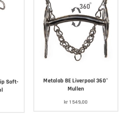
Metalab BE Liverpool 360°
ip Soft-
Mullen
ol
kr
1 549,00