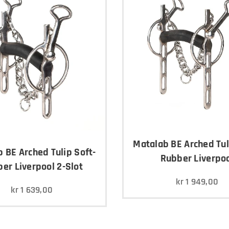
Matalab BE Arched Tul
 BE Arched Tulip Soft-
Rubber Liverpo
er Liverpool 2-Slot
kr
1 949,00
kr
1 639,00