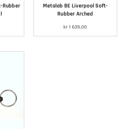
t-Rubber
Metalab BE Liverpool Soft-
l
Rubber Arched
kr
1 639,00