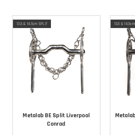
13,5 & 14,5cm SPLIT
13,5 & 14,5c
Metalab BE Split Liverpool
Metalab
Conrad