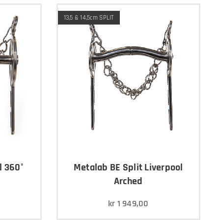
13,5 & 14,5cm SPLIT
l 360°
Metalab BE Split Liverpool
Arched
kr
1 949,00