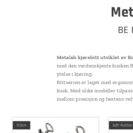
Met
BE 
Metalab kjørebitt utviklet av B
med den verdenskjente kusken Bo
ytelse i kjøring.
Bittserien er laget med ergono
kusk. Med ulike modeller tilpas
mellom presisjon og hestens vel
13,5cm
Soft-Rubber