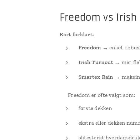
Freedom vs Irish
Kort forklart:
Freedom
→ enkel, robus
Irish Turnout
→ mer flek
Smartex Rain
→ maksima
👉 Freedom er ofte valgt som:
første dekken
ekstra eller dekken num
slitesterkt hverdagsdek