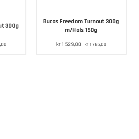
Bucas Freedom Turnout 300g
ut 300g
m/Hals 150g
kr
1 529,00
,00
kr
1 765,00