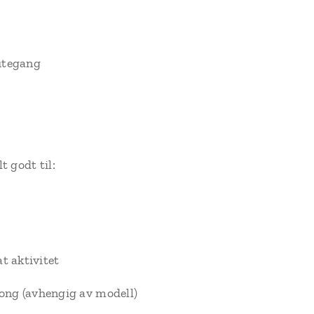
 utegang
 godt til:
at aktivitet
ong (avhengig av modell)