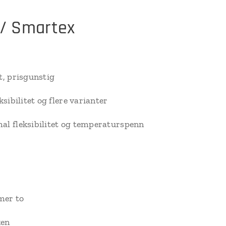
 / Smartex
t, prisgunstig
sibilitet og flere varianter
l fleksibilitet og temperaturspenn
mer to
ken