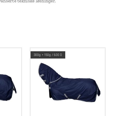
vanserte tekniske løsninger.
300g + 150g / 600 D