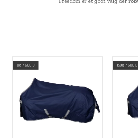
Freedom er et godt valg der
rob
0g / 600 D
150g / 600 D