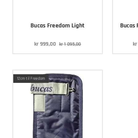
Bucas Freedom Light
Bucas 
kr
999,00
k
kr
1 095,00
12cm til Freedom