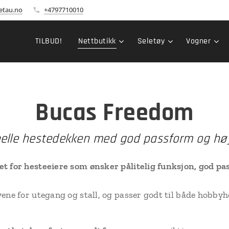
etau.no
+4797710010
TILBUD!
Nettbutikk
Seletøy
Vogner
Bucas Freedom
elle hestedekken med god passform og høy
t for hesteeiere som ønsker pålitelig funksjon, god pa
vene for utegang og stall, og passer godt til både hobby