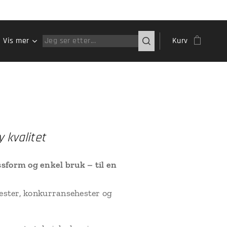
Vis mer
Kurv
 kvalitet
ssform og enkel bruk – til en
hester, konkurransehester og