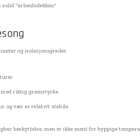
 solid "arbeidsdekken"
esong
rianter og isolasjonsgrader.
aturer
n med riktig gramstyrke
r og vær er relativt stabile
igbar beskyttelse, men er ikke ment for hyppige tempe