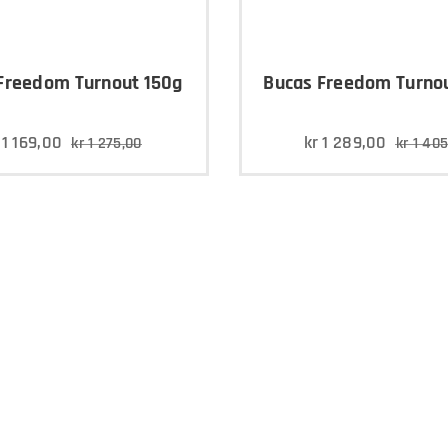
Freedom Turnout 150g
Bucas Freedom Turno
r
1 169,00
kr
1 289,00
kr
1 275,00
kr
1 405