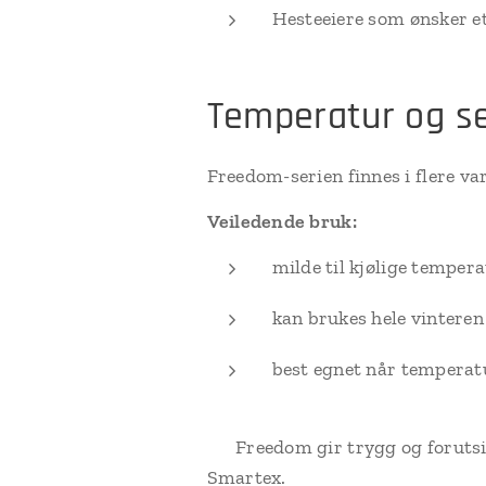
Hesteeiere som ønsker et
Temperatur og s
Freedom-serien finnes i flere va
Veiledende bruk:
milde til kjølige temper
kan brukes hele vintere
best egnet når temperatu
👉 Freedom gir trygg og foruts
Smartex.