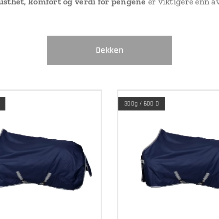
usthet, komfort og verdi for pengene
er viktigere enn a
Dekken
300g / 600 D