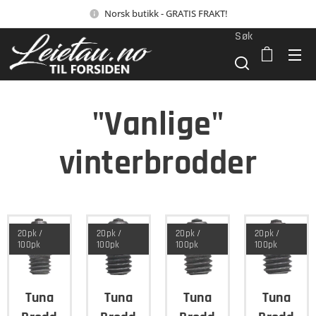
Norsk butikk - GRATIS FRAKT!
Søk
"Vanlige"
vinterbrodder
20pk /
20pk /
20pk /
20pk /
100pk
100pk
100pk
100pk
Tuna
Tuna
Tuna
Tuna