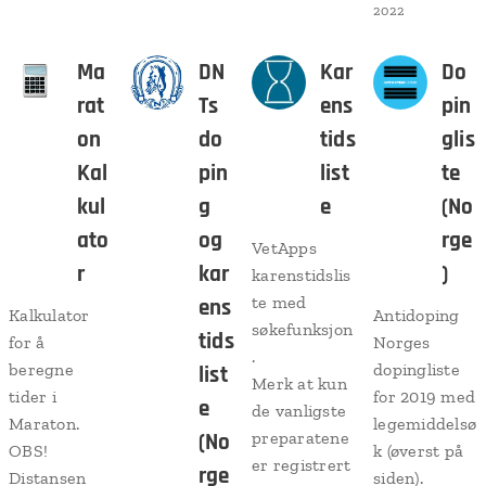
2022
Ma
DN
Kar
Do
rat
Ts
ens
pin
on
do
tids
glis
Kal
pin
list
te
kul
g
e
(No
ato
og
rge
VetApps
r
kar
)
karenstidslis
te med
ens
Kalkulator
Antidoping
søkefunksjon
tids
for å
Norges
.
beregne
dopingliste
list
Merk at kun
tider i
for 2019 med
e
de vanligste
Maraton.
legemiddelsø
(No
preparatene
OBS!
k (øverst på
er registrert
rge
Distansen
siden).