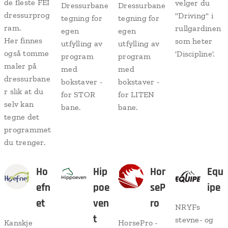
de fleste FEI
velger du
Dressurbane
Dressurbane
dressurprog
"Driving" i
tegning for
tegning for
ram.
rullgardinen
egen
egen
Her finnes
som heter
utfylling av
utfylling av
også tomme
'Discipline'.
program
program
maler på
med
med
dressurbane
bokstaver -
bokstaver -
r slik at du
for STOR
for LITEN
selv kan
bane.
bane.
tegne det
programmet
du trenger.
Ho
Hip
Hor
Equ
efn
poe
seP
ipe
et
ven
ro
NRYFs
t
stevne- og
Kanskje
HorsePro -