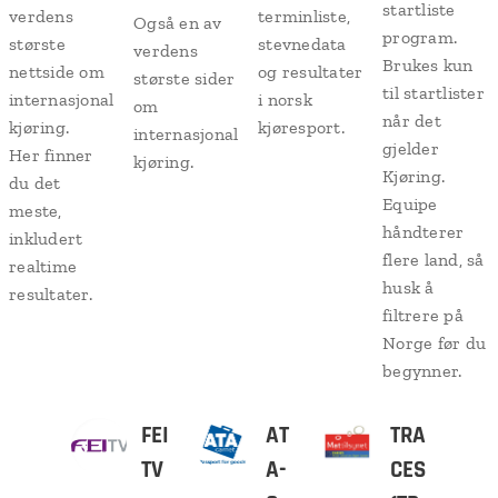
startliste
verdens
terminliste,
Også en av
program.
største
stevnedata
verdens
Brukes kun
nettside om
og resultater
største sider
til startlister
internasjonal
i norsk
om
når det
kjøring.
kjøresport.
internasjonal
gjelder
Her finner
kjøring.
Kjøring.
du det
Equipe
meste,
håndterer
inkludert
flere land, så
realtime
husk å
resultater.
filtrere på
Norge før du
begynner.
FEI
AT
TRA
TV
A-
CES