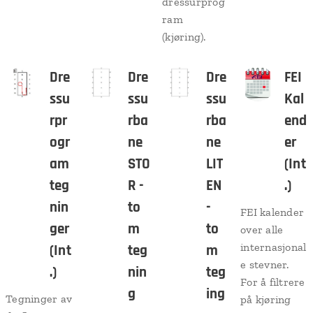
dressurprog
ram
(kjøring).
Dre
Dre
Dre
FEI
ssu
ssu
ssu
Kal
rpr
rba
rba
end
ogr
ne
ne
er
am
STO
LIT
(Int
teg
R -
EN
.)
nin
to
-
FEI kalender
ger
m
to
over alle
internasjonal
(Int
teg
m
e stevner.
.)
nin
teg
For å filtrere
g
ing
Tegninger av
på kjøring