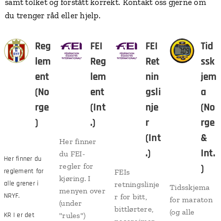
samt tolket og forstått korrekt. Kontakt oss gjerne om
du trenger råd eller hjelp.
Reg
FEI
FEI
Tid
lem
Reg
Ret
ssk
ent
lem
nin
jem
(No
ent
gsli
a
rge
(Int
nje
(No
)
.)
r
rge
(Int
&
Her finner
.)
Int.
du FEI-
Her finner du
regler for
)
reglement for
FEIs
kjøring. I
alle grener i
retningslinje
Tidsskjema
menyen over
NRYF.
r for bitt,
for maraton
(under
bittlørtere,
(og alle
KR I er det
"rules")