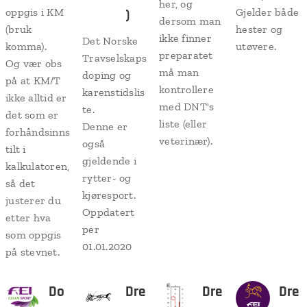
her, og
oppgis i KM
)
Gjelder både
dersom man
(bruk
hester og
ikke finner
Det Norske
komma).
utøvere.
preparatet
Travselskaps
Og vær obs
må man
doping og
på at KM/T
kontrollere
karenstidslis
ikke alltid er
med DNT's
te.
det som er
liste (eller
Denne er
forhåndsinns
veterinær).
også
tilt i
gjeldende i
kalkulatoren,
rytter- og
så det
kjøresport.
justerer du
Oppdatert
etter hva
per
som oppgis
01.01.2020
på stevnet.
Do
Dre
Dre
Dre