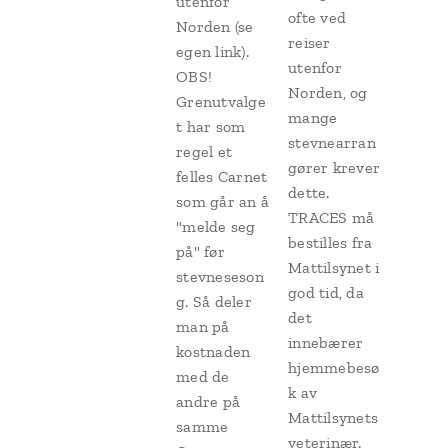
utenfor
ofte ved
Norden (se
reiser
egen link).
utenfor
OBS!
Norden, og
Grenutvalge
mange
t har som
stevnearran
regel et
gører krever
felles Carnet
dette.
som går an å
TRACES må
"melde seg
bestilles fra
på" før
Mattilsynet i
stevneseson
god tid, da
g. Så deler
det
man på
innebærer
kostnaden
hjemmebesø
med de
k av
andre på
Mattilsynets
samme
veterinær.