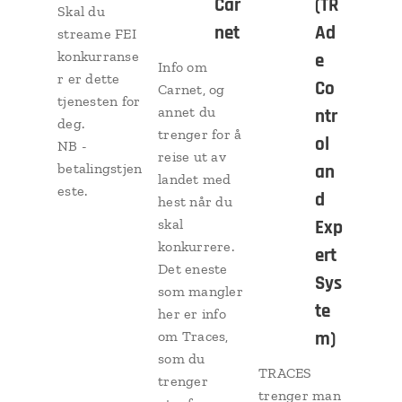
Car
(TR
Skal du
net
Ad
streame FEI
konkurranse
e
Info om
r er dette
Co
Carnet, og
tjenesten for
annet du
ntr
deg.
trenger for å
ol
NB -
reise ut av
betalingstjen
an
landet med
este.
d
hest når du
skal
Exp
konkurrere.
ert
Det eneste
Sys
som mangler
te
her er info
m)
om Traces,
som du
TRACES
trenger
trenger man