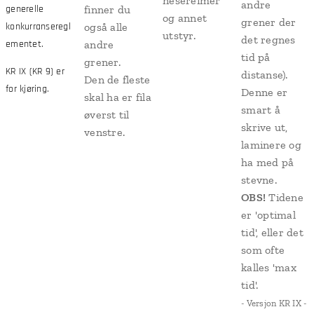
nesereimer
andre
generelle
finner du
og annet
grener der
konkurranseregl
også alle
utstyr.
det regnes
ementet.
andre
tid på
grener.
KR IX (KR 9) er
distanse).
Den de fleste
for kjøring.
Denne er
skal ha er fila
smart å
øverst til
skrive ut,
venstre.
laminere og
ha med på
stevne.
OBS!
Tidene
er 'optimal
tid', eller det
som ofte
kalles 'max
tid'.
- Versjon KR IX -