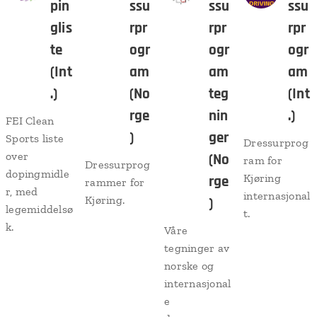
pin
ssu
ssu
ssu
glis
rpr
rpr
rpr
te
ogr
ogr
ogr
(Int
am
am
am
.)
(No
teg
(Int
rge
nin
.)
FEI Clean
)
ger
Sports liste
Dressurprog
over
(No
ram for
Dressurprog
dopingmidle
Kjøring
rge
rammer for
r, med
internasjonal
Kjøring.
)
legemiddelsø
t.
k.
Våre
tegninger av
norske og
internasjonal
e