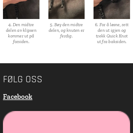
4. Den midtre
5. Bøy den midtre
6. For å løsne, rett
delen av klipsen
delen, og knuten er
den ut igjen og
kommer ut på
ferdig.
trekk Quick Knot
forsiden.
ut fra baksiden.
FØLG OSS
Facebook