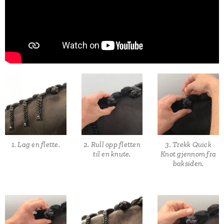
1. Lag en flette.
2. Rull opp fletten
3. Trekk Quick
til en knute.
Knot gjennom fra
baksiden.