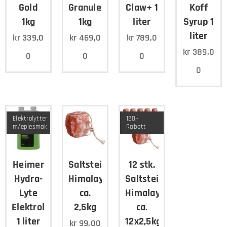
Gold
Granules
Claw+ 1
Koff
1kg
1kg
liter
Syrup 1
liter
kr
339,0
kr
469,0
kr
789,0
kr
389,0
0
0
0
0
Elektrolytter
120,-
m/eplesmak
Rabatt
Heimer
Saltstein
12 stk.
Hydra-
Himalaya
Saltstein
Lyte
ca.
Himalaya
Elektrolytter
2,5kg
ca.
1 liter
12x2,5kg
kr
99,00