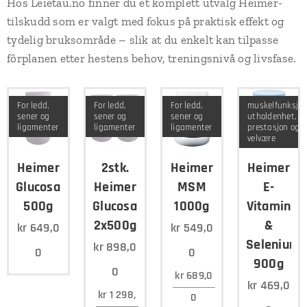
Hos Leietau.no finner du et komplett utvalg Heimer-
tilskudd som er valgt med fokus på praktisk effekt og
tydelig bruksområde – slik at du enkelt kan tilpasse
fôrplanen etter hestens behov, treningsnivå og livsfase.
For ledd,
For ledd,
For ledd,
muskelfunksjon
sener og
sener og
sener og
utholdenhet,
ligamenter
ligamenter
ligamenter
prestasjon og
velvære
Heimer
2stk.
Heimer
Heimer
Glucosamin
Heimer
MSM
E-
500g
Glucosamin
1000g
Vitamin
2x500g
&
kr
649,0
kr
549,0
Selenium
kr
898,0
0
0
900g
0
kr
689,0
kr
469,0
kr
1 298,
0