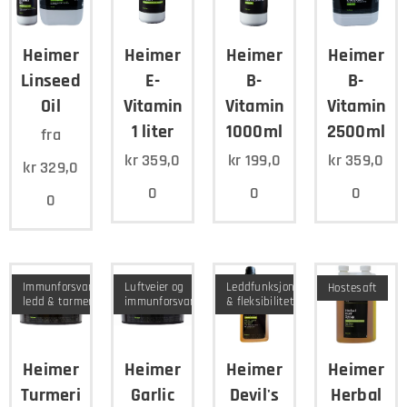
Heimer
Heimer
Heimer
Heimer
Linseed
E-
B-
B-
Oil
Vitamin
Vitamin
Vitamin
1 liter
1000ml
2500ml
fra
kr
359,0
kr
199,0
kr
359,0
kr
329,0
0
0
0
0
Immunforsvar,
Luftveier og
Leddfunksjon
Hostesaft
ledd & tarmer
immunforsvar
& fleksibilitet
Heimer
Heimer
Heimer
Heimer
Turmeric
Garlic
Devil's
Herbal