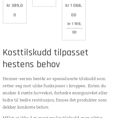
kr
389,0
kr
1 068,
0
00
kr
1 188,
00
Kosttilskudd tilpasset
hestens behov
Heimer-serien består av spesialiserte tilskudd som
retter seg mot ulike funksjoner i kroppen. Enten du
ønsker å støtte hovvekst, forbedre energinivået eller
bidra til bedre restitusjon, finnes det produkter som
dekker konkrete behov.
Målet er ikke å gi mest mulig tilskudd, men riktig