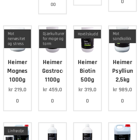
0
00
Mot
Gjærkulturer
Mot
Hovtilskudd
nervøsitet
for mage og
sandkolikk
og stress
tarm
Heimer
Heimer
Heimer
Heimer
Magnesium
Gastrocell
Biotin
Psyllium
1000g
1100g
500g
2,5kg
kr
219,0
kr
459,0
kr
319,0
kr
989,0
0
0
0
0
Linfrøolje