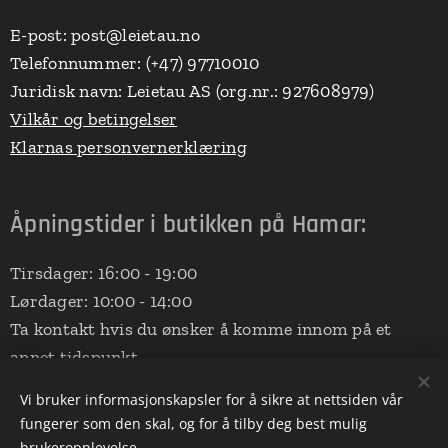
E-post: post@leietau.no
Telefonnummer: (+47) 97710010
Juridisk navn: Leietau AS (org.nr.: 927608979)
Vilkår og betingelser
Klarnas personvernerklæring
Åpningstider i butikken på Hamar:
Tirsdager: 16:00 - 19:00
Lørdager: 10:00 - 14:00
Ta kontakt hvis du ønsker å komme innom på et
annet tidspunkt.
Adressen er:
Vi bruker informasjonskapsler for å sikre at nettsiden vår
fungerer som den skal, og for å tilby deg best mulig
Sankt Mikaels veg 283
brukeropplevelse.