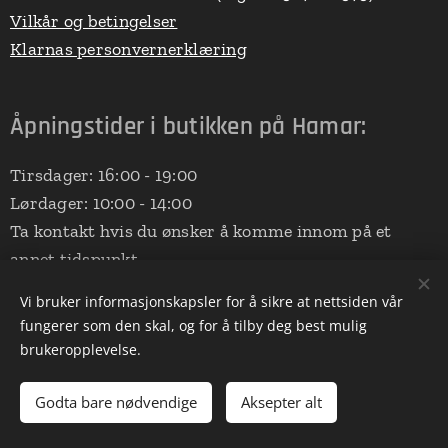
Vilkår og betingelser
Klarnas personvernerklæring
Åpningstider i butikken på Hamar:
Tirsdager: 16:00 - 19:00
Lørdager: 10:00 - 14:00
Ta kontakt hvis du ønsker å komme innom på et
annet tidspunkt.
Adressen er:
Vi bruker informasjonskapsler for å sikre at nettsiden vår
fungerer som den skal, og for å tilby deg best mulig
Sankt Mikaels veg 283
brukeropplevelse.
2324 Vang på Hedmarken
(Aalerud Stall - nede ved ridebanen)
Godta bare nødvendige
Aksepter alt