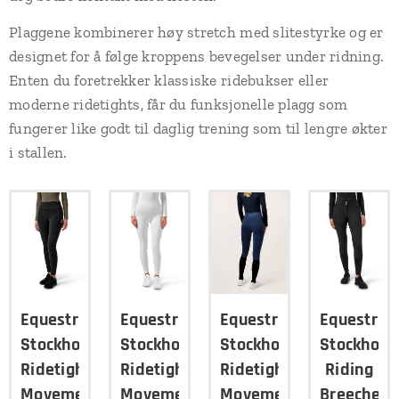
Plaggene kombinerer høy stretch med slitestyrke og er
designet for å følge kroppens bevegelser under ridning.
Enten du foretrekker klassiske ridebukser eller
moderne ridetights, får du funksjonelle plagg som
fungerer like godt til daglig trening som til lengre økter
i stallen.
Equestrian
Equestrian
Equestrian
Equestria
Stockholm
Stockholm
Stockholm
Stockholm
Ridetights
Ridetights
Ridetights
Riding
Movement
Movement
Movement
Breeches