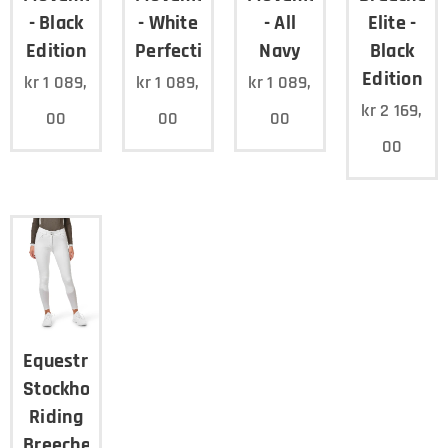
- Black
- White
- All
Elite -
Edition
Perfection
Navy
Black
Edition
kr
1 089,
kr
1 089,
kr
1 089,
kr
2 169,
00
00
00
00
Equestrian
Stockholm
Riding
Breeches