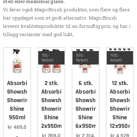
stell eller maksimal glans
.
Vi fører også MagicBrush produkter, som flere og flere
har oppdaget som et godt alternativ. MagicBrush
leverer kvalitetsprodukter til en fornuftig pris, og har i
tillegg varianter med god lukt.
150,-
500,-
1100,-
Rabatt
Rabatt
Rabatt
Absorbine
2 stk.
6 stk.
12 stk.
Showsheen
Absorbine
Absorbine
Absorbine
Showring
Showsheen
Showsheen
Showshee
Shine
Showring
Showring
Showring
950ml
Shine
Shine
Shine
2x950ml
6x950ml
12x950ml
kr
469,0
kr
788,0
kr
2 314,
kr
4 528