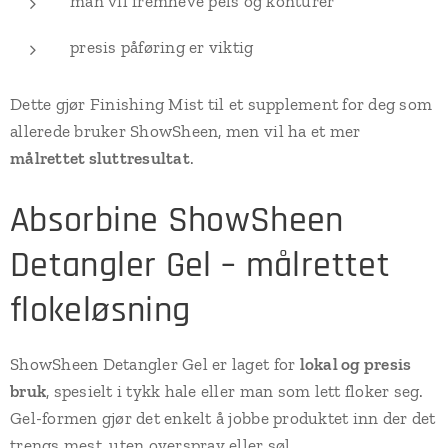
man vil fremheve pels og konturer
presis påføring er viktig
Dette gjør Finishing Mist til et supplement for deg som
allerede bruker ShowSheen, men vil ha et mer
målrettet sluttresultat
.
Absorbine ShowSheen
Detangler Gel – målrettet
flokeløsning
ShowSheen Detangler Gel er laget for
lokal og presis
bruk
, spesielt i tykk hale eller man som lett floker seg.
Gel-formen gjør det enkelt å jobbe produktet inn der det
trengs mest, uten overspray eller søl.