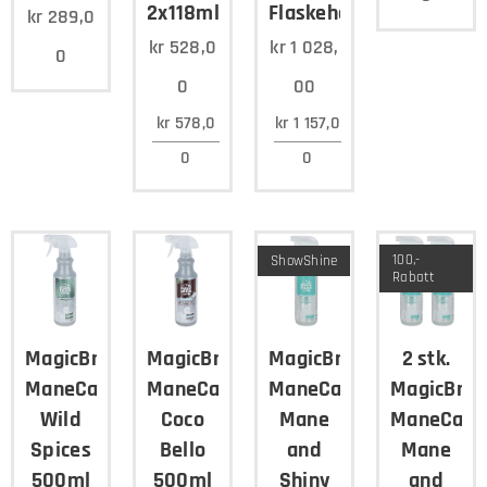
2x118ml
Flaskeholder
kr
289,0
kr
528,0
kr
1 028,
0
0
00
kr
578,0
kr
1 157,0
0
0
100,-
ShowShine
Rabatt
MagicBrush
MagicBrush
MagicBrush
2 stk.
ManeCare
ManeCare
ManeCare
MagicBrus
Wild
Coco
Mane
ManeCare
Spices
Bello
and
Mane
500ml
500ml
Shiny
and