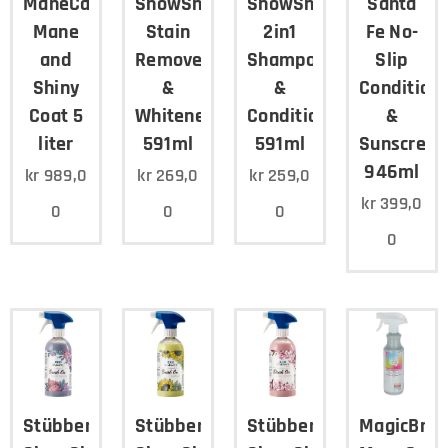
ManeCare
ShowSheen
ShowSheen
Santa
Mane
Stain
2in1
Fe No-
and
Remover
Shampoo
Slip
Shiny
&
&
Condition
Coat 5
Whitener
Conditioner
&
liter
591ml
591ml
Sunscreen
946ml
kr
989,0
kr
269,0
kr
259,0
kr
399,0
0
0
0
0
Stübben
Stübben
Stübben
MagicBrus