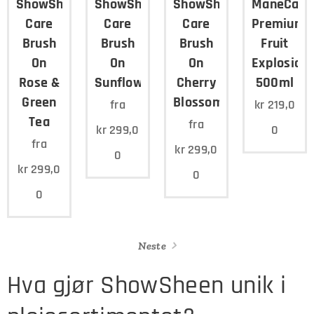
ShowShine
ShowShine
ShowShine
ManeCare
Care
Care
Care
Premium
Brush
Brush
Brush
Fruit
On
On
On
Explosion
Rose &
Sunflower
Cherry
500ml
Green
Blossom
fra
kr
219,0
Tea
fra
kr
299,0
0
fra
kr
299,0
0
kr
299,0
0
0
Neste
Hva gjør ShowSheen unik i