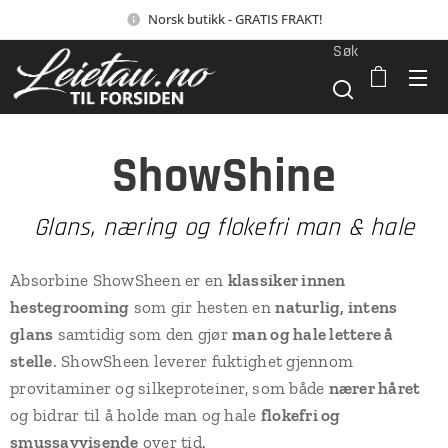
Norsk butikk - GRATIS FRAKT!
Søk
ShowShine
Glans, næring og flokefri man & hale
Absorbine ShowSheen er en
klassiker innen
hestegrooming
som gir hesten en
naturlig, intens
glans
samtidig som den gjør
man og hale lettere å
stelle
. ShowSheen leverer fuktighet gjennom
provitaminer og silkeproteiner, som både
nærer håret
og bidrar til å holde man og hale
flokefri og
smussavvisende
over tid.