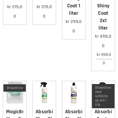
Coat 1
Shiny
kr
219,0
kr
219,0
liter
Coat
0
0
2x1
kr
299,0
liter
0
kr
498,0
0
kr
598,0
0
Showshine
ShowShine
med
solfaktor
og anti-
slip
MagicBrush
Absorbine
Absorbine
Absorbine