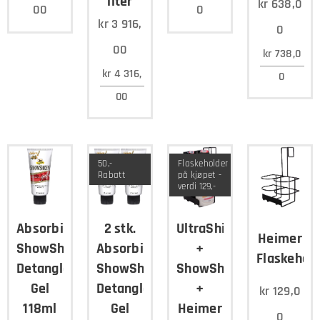
liter
kr
638,0
00
0
kr
3 916,
0
00
kr
738,0
kr
4 316,
0
00
50,-
Flaskeholder
Rabatt
på kjøpet -
verdi 129,-
Absorbine
2 stk.
UltraShield
Heimer
ShowSheen
Absorbine
+
Flaskehol
Detangler
ShowSheen
ShowSheen
Gel
Detangler
+
kr
129,0
118ml
Gel
Heimer
0