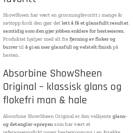
ShowSheen har vært en groomingfavoritt i mange år
nettopp fordi den gjør det
lett å få et glansfullt resultat
samtidig som den gjør jobben enklere for hesteeieren
.
Produktet hjelper med alt fra
fjerning av floker og
burrer
til
å gi en mer glansfull og velstelt finish
på
hesten.
Absorbine ShowSheen
Original – klassisk glans og
flokefri man & hale
Absorbine ShowSheen Original er den velkjente
glans-
og detangler-sprayen
som har vært et
referanseprodukt innen hestegrooming i en årrekke.