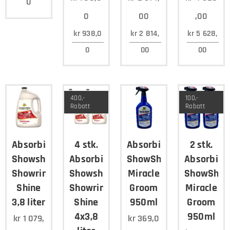
0
0
00
,00
kr
938,0
kr
2 814,
kr
5 628,
0
00
00
400,-
100,-
Rabatt
Rabatt
Absorbine
4 stk.
Absorbine
2 stk.
Showsheen
Absorbine
ShowSheen
Absorbine
Showring
Showsheen
Miracle
ShowShee
Shine
Showring
Groom
Miracle
3,8 liter
Shine
950ml
Groom
4x3,8
950ml
kr
1 079,
kr
369,0