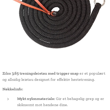
Zilco 3,65 treningsleietau med trigger snap
er et populært
og allsidig leietau designet for effektiv hestetrening.
Nøkkelinfo:
Mykt nylonmateriale:
Gir et behagelig grep og er
skånsomt mot hendene dine.