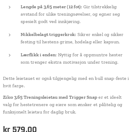
Lengde på 3,65 meter (12 fot):
Gir tilstrekkelig
avstand for ulike treningsøvelser, og egner seg
spesielt godt ved innkjøring.
Nikkelbelagt triggerkrok:
Sikrer enkel og sikker
festing til hestens grime, hodelag eller kapsun.
Lærflikk i enden:
Nyttig for å oppmuntre hester
som trenger ekstra motivasjon under trening.
Dette leietauet er også tilgjengelig med en bull snap-feste i
hvit farge.
Zilco 3,65 Treningsleietau med Trigger Snap
er et ideelt
valg for hestetrenere og eiere som ønsker et pålitelig og
funksjonelt leietau for daglig bruk.
kr
579,00