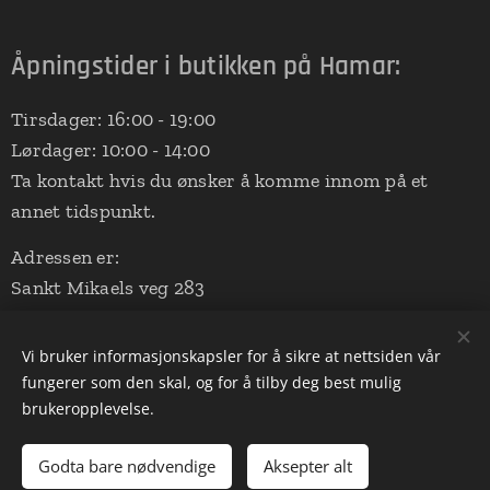
Åpningstider i butikken på Hamar:
Tirsdager: 16:00 - 19:00
Lørdager: 10:00 - 14:00
Ta kontakt hvis du ønsker å komme innom på et
annet tidspunkt.
Adressen er:
Sankt Mikaels veg 283
2324 Vang på Hedmarken
(Aalerud Stall - nede ved ridebanen)
Vi bruker informasjonskapsler for å sikre at nettsiden vår
fungerer som den skal, og for å tilby deg best mulig
brukeropplevelse.
Drevet av
Webnode
Informasjonskapsler
Godta bare nødvendige
Aksepter alt