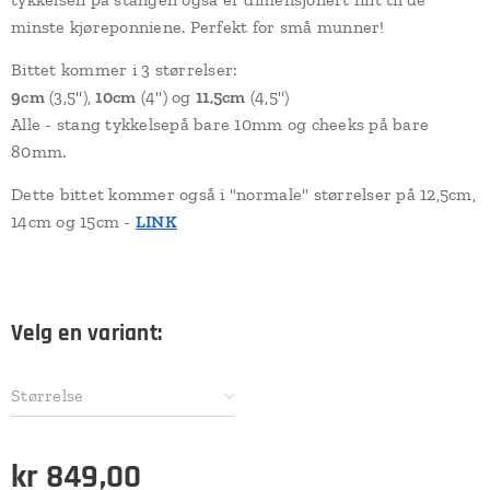
minste kjøreponniene. Perfekt for små munner!
Bittet kommer i 3 størrelser:
9cm
(3,5''),
10cm
(4'') og
11,5cm
(4,5'')
Alle - stang tykkelsepå bare 10mm og cheeks på bare
80mm.
Dette bittet kommer også i "normale" størrelser på 12,5cm,
14cm og 15cm -
LINK
Velg en variant:
Størrelse
kr
849,00