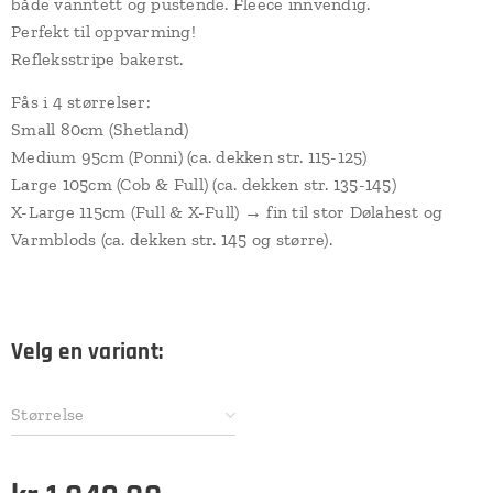
både vanntett og pustende. Fleece innvendig.
Perfekt til oppvarming!
Refleksstripe bakerst.
Fås i 4 størrelser:
Small 80cm (Shetland)
Medium 95cm (Ponni) (ca. dekken str. 115-125)
Large 105cm (Cob & Full) (ca. dekken str. 135-145)
X-Large 115cm (Full & X-Full) → fin til stor Dølahest og
Varmblods (ca. dekken str. 145 og større).
Velg en variant:
Størrelse