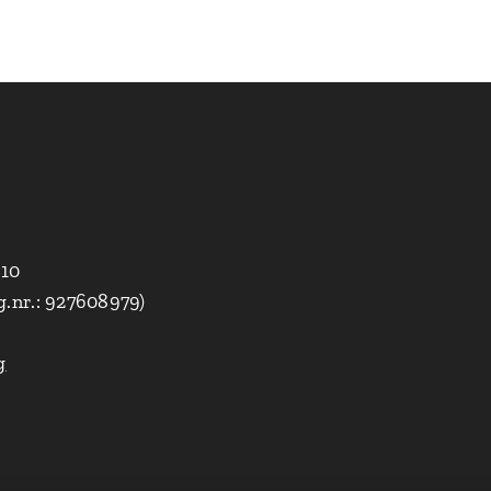
010
g.nr.: 927608979)
g