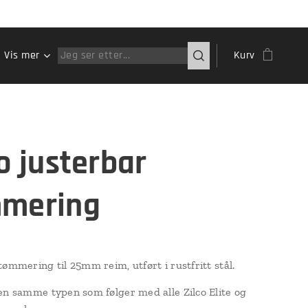
Vis mer
Kurv
co justerbar
mering
tømmering til 25mm reim, utført i rustfritt stål.
en samme typen som følger med alle Zilco Elite og