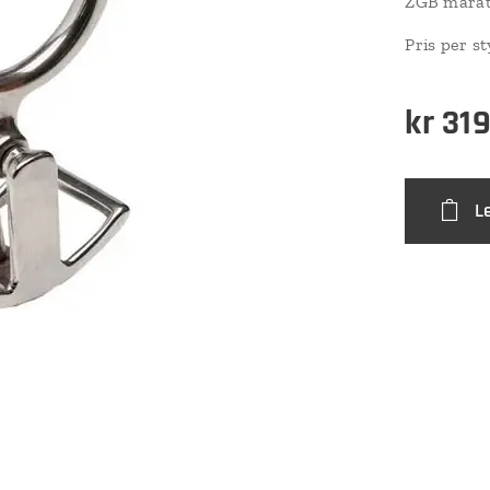
ZGB marat
Pris per s
kr
319
L