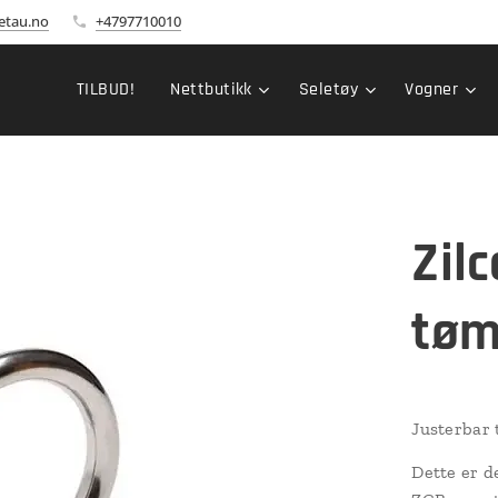
etau.no
+4797710010
TILBUD!
Nettbutikk
Seletøy
Vogner
Zil
tøm
Justerbar 
Dette er d