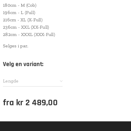
180cm - M (Cob)
196cm - L (Full)
216cm - XL (X-Full)
236cm - XXL (XX-Full)
282cm - XXXL (XXX-Full)
Selges i par.
Velg en variant:
Lengde
fra
kr
2 489,00