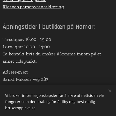
Klarnas personvernerklæring
Åpningstider i butikken på Hamar:
Tirsdager: 16:00 - 19:00
Lørdager: 10:00 - 14:00
Ta kontakt hvis du ønsker å komme innom på et
annet tidspunkt.
Adressen er:
Sankt Mikaels veg 283
2324 Vang på Hedmarken
(Aalerud Stall - nede ved ridebanen)
Vi bruker informasjonskapsler for å sikre at nettsiden vår
fungerer som den skal, og for å tilby deg best mulig
brukeropplevelse.
Drevet av
Webnode
Informasjonskapsler