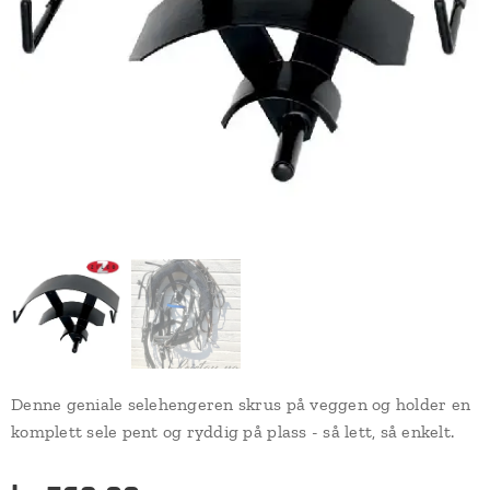
Denne geniale selehengeren skrus på veggen og holder en
komplett sele pent og ryddig på plass - så lett, så enkelt.