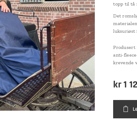
topp til tå
Det romsli
materialen
luksuriøst 
Produsert 
anti-fleec
krevende v
kr
1 1
L