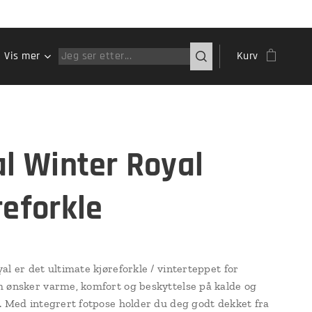
Vis mer
Kurv
al Winter Royal
reforkle
al er det ultimate kjøreforkle / vinterteppet for
 ønsker varme, komfort og beskyttelse på kalde og
. Med integrert fotpose holder du deg godt dekket fra