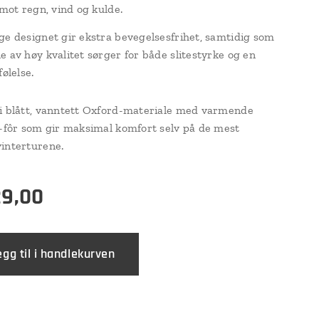
 mot regn, vind og kulde.
ge designet gir ekstra bevegelsesfrihet, samtidig som
e av høy kvalitet sørger for både slitestyrke og en
følelse.
i blått, vanntett Oxford-materiale med varmende
e-fôr som gir maksimal komfort selv på de mest
interturene.
29,00
egg til i handlekurven