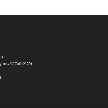
010
g.nr.: 927608979)
g