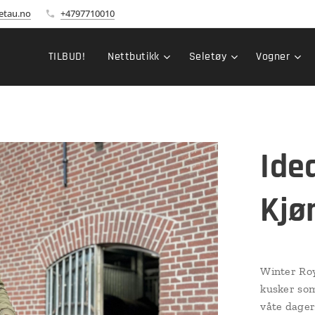
etau.no
+4797710010
TILBUD!
Nettbutikk
Seletøy
Vogner
Ide
Kjø
Winter Roy
kusker som
våte dager