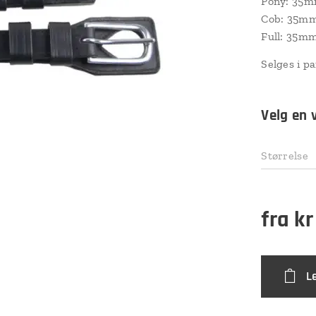
Pony: 35m
Cob: 35mm
Full: 35mm
Selges i pa
Velg en 
Størrelse
fra
k
L