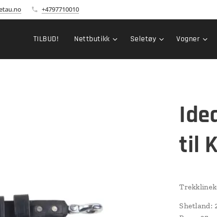
etau.no
+4797710010
TILBUD!
Nettbutikk
Seletøy
Vogner
Ide
til
Trekklineko
Shetland: