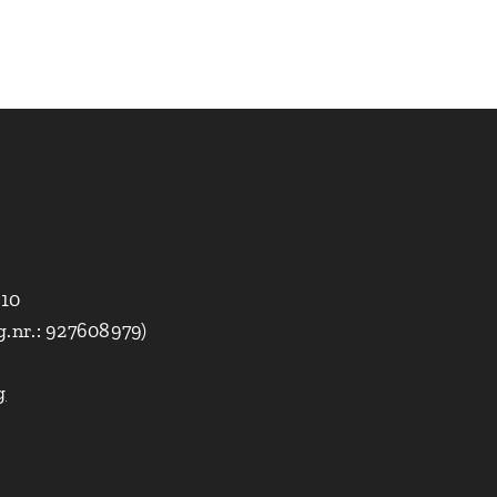
010
g.nr.: 927608979)
g