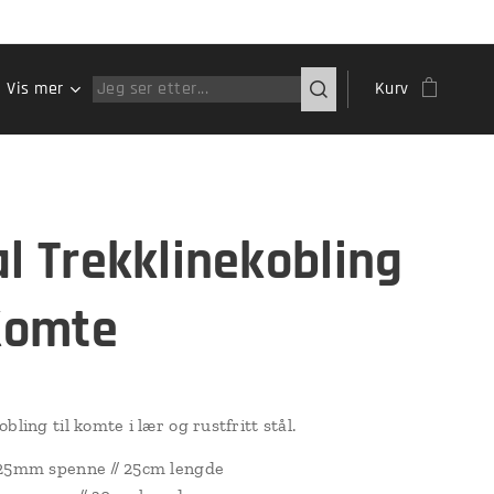
Vis mer
Kurv
al Trekklinekobling
 Komte
bling til komte i lær og rustfritt stål.
 25mm spenne // 25cm lengde