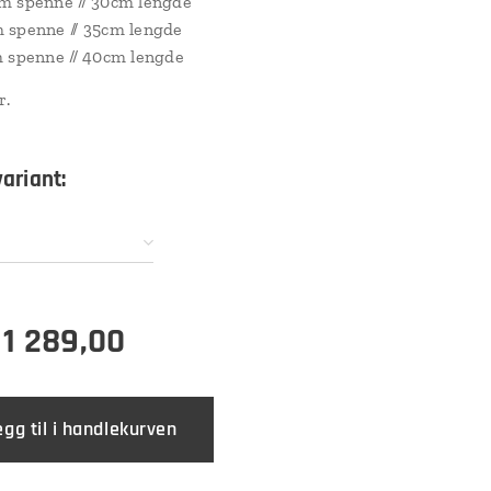
m spenne // 30cm lengde
 spenne // 35cm lengde
 spenne // 40cm lengde
r.
variant:
r
1 289,00
egg til i handlekurven