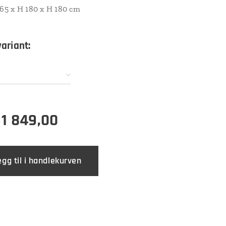
265 x H 180 x H 180 cm
variant:
r
1 849,00
egg til i handlekurven