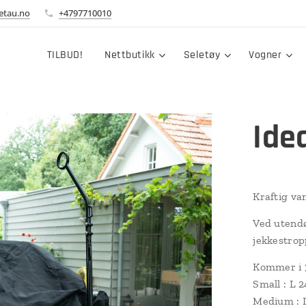
etau.no
+4797710010
TILBUD!
Nettbutikk
Seletøy
Vogner
Ide
Kraftig va
Ved utendø
jekkestrop
Kommer i 3
Small : L 
Medium : L