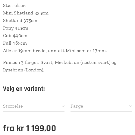
Størrelser:
Mini Shetland 335cm
Shetland 375cm
Pony 415cm
Cob 440cm
Full 465cm
Alle er 19mm brede, unntatt Mini som er 17mm.
Finnes i 3 farger. Svart, Mørkebrun (nesten svart) og
Lysebrun (London).
Velg en variant:
Størrelse
Farge
fra
kr
1 199,00