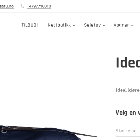
etau.no
+4797710010
TILBUD!
Nettbutikk
Seletøy
Vogner
Ide
Ideal kjøre
Velg en 
Størrelse