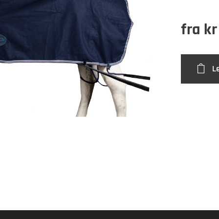
fra
k
L