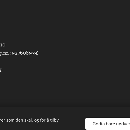
010
g.nr.: 927608979)
g
er som den skal, og for å tilby
Godta bare nødve