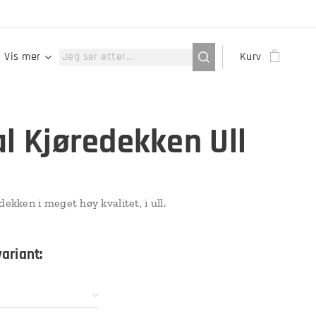
Vis mer
Kurv
al Kjøredekken Ull
dekken i meget høy kvalitet, i ull.
variant: