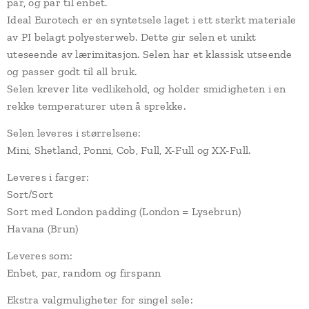
par, og par til enbet.
Ideal Eurotech er en syntetsele laget i ett sterkt materiale
av PI belagt polyesterweb. Dette gir selen et unikt
uteseende av lærimitasjon. Selen har et klassisk utseende
og passer godt til all bruk.
Selen krever lite vedlikehold, og holder smidigheten i en
rekke temperaturer uten å sprekke.
Selen leveres i størrelsene:
Mini, Shetland, Ponni, Cob, Full, X-Full og XX-Full.
Leveres i farger:
Sort/Sort
Sort med London padding (London = Lysebrun)
Havana (Brun)
Leveres som:
Enbet, par, random og firspann
Ekstra valgmuligheter for singel sele: