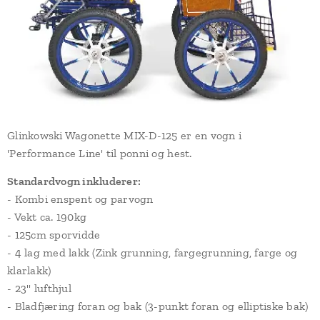
Glinkowski Wagonette MIX-D-125 er en vogn i
'Performance Line' til ponni og hest.
Standardvogn inkluderer:
- Kombi enspent og parvogn
- Vekt ca. 190kg
- 125cm sporvidde
- 4 lag med lakk (Zink grunning, fargegrunning, farge og
klarlakk)
- 23'' lufthjul
- Bladfjæring foran og bak (3-punkt foran og elliptiske bak)