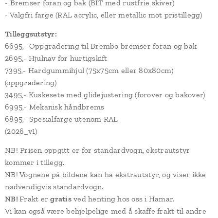
- Bremser foran og bak (BIT med rustfrie skiver)
- Valgfri farge (RAL acrylic, eller metallic mot pristillegg)
Tilleggsutstyr:
6695,- Oppgradering til Brembo bremser foran og bak
2695,- Hjulnav for hurtigskift
7395,- Hardgummihjul (75x75cm eller 80x80cm)
(oppgradering)
3495,- Kuskesete med glidejustering (forover og bakover)
6995,- Mekanisk håndbrems
6895,- Spesialfarge utenom RAL
(2026_v1)
NB! Prisen oppgitt er for standardvogn, ekstrautstyr
kommer i tillegg.
NB! Vognene på bildene kan ha ekstrautstyr, og viser ikke
nødvendigvis standardvogn.
NB!
Frakt er
gratis
ved henting hos oss i Hamar.
Vi kan også være behjelpelige med å skaffe frakt til andre