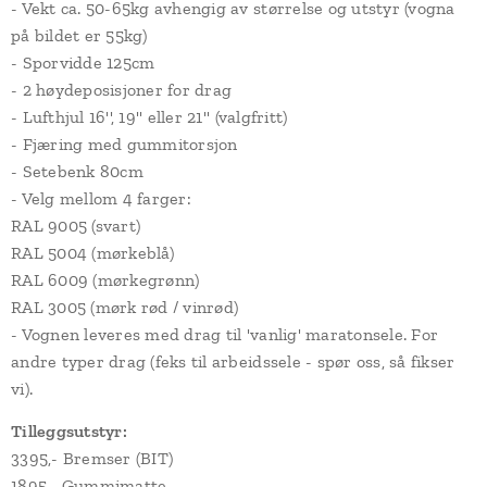
- Vekt ca. 50-65kg avhengig av størrelse og utstyr (vogna
på bildet er 55kg)
- Sporvidde 125cm
- 2 høydeposisjoner for drag
- Lufthjul 16'', 19'' eller 21'' (valgfritt)
- Fjæring med gummitorsjon
- Setebenk 80cm
- Velg mellom 4 farger:
RAL 9005 (svart)
RAL 5004 (mørkeblå)
RAL 6009 (mørkegrønn)
RAL 3005 (mørk rød / vinrød)
- Vognen leveres med drag til 'vanlig' maratonsele. For
andre typer drag (feks til arbeidssele - spør oss, så fikser
vi).
Tilleggsutstyr:
3395,- Bremser (BIT)
1895,- Gummimatte