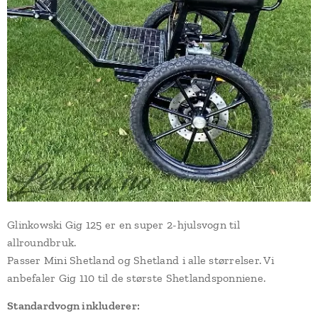
Glinkowski Gig 125 er en super 2-hjulsvogn til
allroundbruk.
Passer Mini Shetland og Shetland i alle størrelser. Vi
anbefaler Gig 110 til de største Shetlandsponniene.
Standardvogn inkluderer: