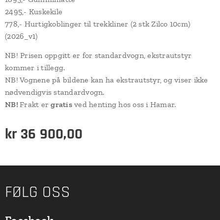
2495,- Kuskekile
778,- Hurtigkoblinger til trekkliner (2 stk Zilco 10cm)
(2026_v1)
NB! Prisen oppgitt er for standardvogn, ekstrautstyr
kommer i tillegg.
NB! Vognene på bildene kan ha ekstrautstyr, og viser ikke
nødvendigvis standardvogn.
NB!
Frakt er
gratis
ved henting hos oss i Hamar.
kr
36 900,00
FØLG OSS