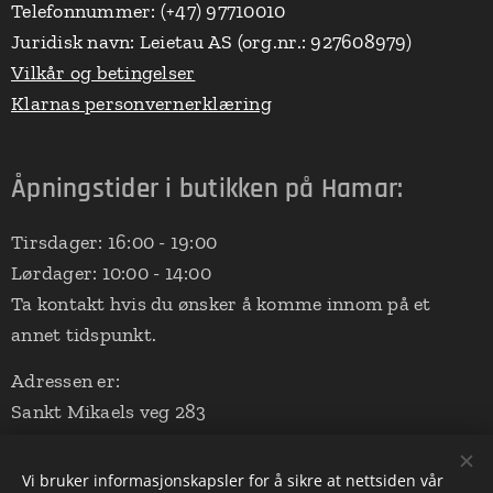
Telefonnummer: (+47) 97710010
Juridisk navn: Leietau AS (org.nr.: 927608979)
Vilkår og betingelser
Klarnas personvernerklæring
Åpningstider i butikken på Hamar:
Tirsdager: 16:00 - 19:00
Lørdager: 10:00 - 14:00
Ta kontakt hvis du ønsker å komme innom på et
annet tidspunkt.
Adressen er:
Sankt Mikaels veg 283
2324 Vang på Hedmarken
(Aalerud Stall - nede ved ridebanen)
Vi bruker informasjonskapsler for å sikre at nettsiden vår