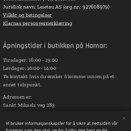
Juridisk navn: Leietau AS (org.nr.: 927608979)
Vilkår og betingelser
Klarnas personvernerklæring
Åpningstider i butikken på Hamar:
Tirsdager: 16:00 - 19:00
Lørdager: 10:00 - 14:00
Ta kontakt hvis du ønsker å komme innom på et
annet tidspunkt.
Adressen er:
Sankt Mikaels veg 283
2324 Vang på Hedmarken
(Aalerud Stall - nede ved ridebanen)
Vi bruker informasjonskapsler for å sikre at nettsiden vår
fungerer som den skal, og for å tilby deg best mulig