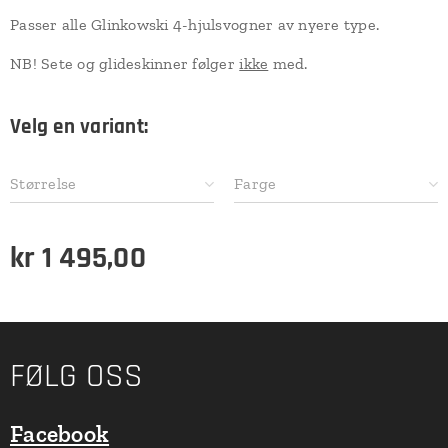
Passer alle Glinkowski 4-hjulsvogner av nyere type.
NB! Sete og glideskinner følger
ikke
med.
Velg en variant:
Størrelse
Farge
kr
1 495,00
FØLG OSS
Facebook