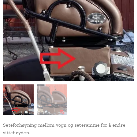
Seteforhøyning mellom vogn og seteramme for å endre
sittehøyden.