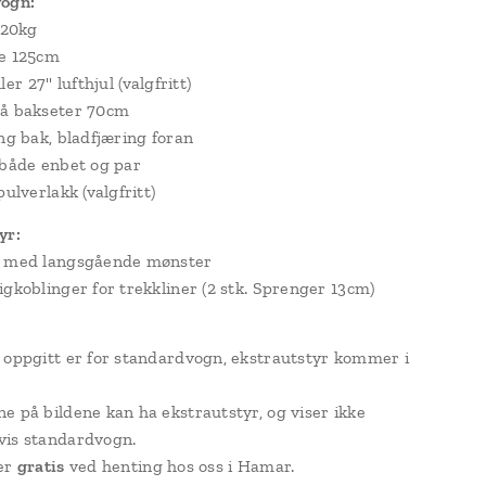
vogn:
320kg
de 125cm
eller 27'' lufthjul (valgfritt)
på bakseter 70cm
ing bak, bladfjæring foran
 både enbet og par
pulverlakk (valgfritt)
yr:
k med langsgående mønster
igkoblinger for trekkliner (2 stk. Sprenger 13cm)
 oppgitt er for standardvogn, ekstrautstyr kommer i
e på bildene kan ha ekstrautstyr, og viser ikke
vis standardvogn.
 er
gratis
ved henting hos oss i Hamar.