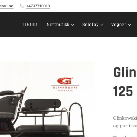
etau.no
+4797710010
TILBUD!
Nettbutikk
Seletøy
Vogner
Gli
125
Glinkowski
og par i s