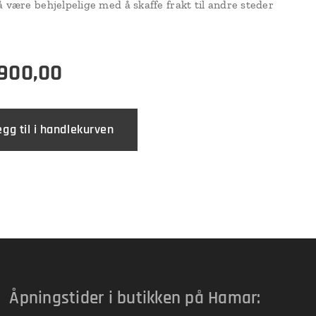
å være behjelpelige med å skaffe frakt til andre steder
 900,00
egg til i handlekurven
Åpningstider i butikken på Hamar: