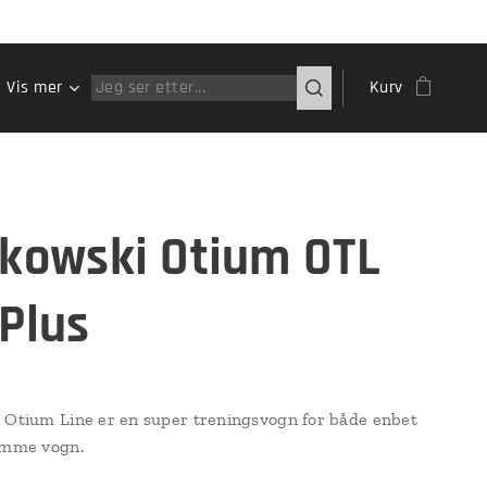
Vis mer
Kurv
nkowski Otium OTL
 Plus
 Otium Line er en super treningsvogn for både enbet
amme vogn.