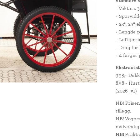
Standard 
- Vekt ca. 
- Sporvid
- 23'', 25'' 
- Lengde 
- Luftfjær
- Drag for
- 4 farger 
Ekstrautst
995,- Dek
898,- Hurt
(2026_v1)
NB! Prisen
tillegg.
NB! Vognen
nødvendig
NB!
Frakt