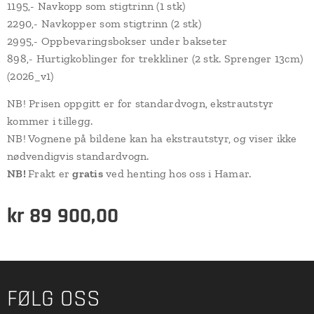
1195,- Navkopp som stigtrinn (1 stk)
2290,- Navkopper som stigtrinn (2 stk)
2995,- Oppbevaringsbokser under bakseter
898,- Hurtigkoblinger for trekkliner (2 stk. Sprenger 13cm)
(2026_v1)
NB! Prisen oppgitt er for standardvogn, ekstrautstyr
kommer i tillegg.
NB! Vognene på bildene kan ha ekstrautstyr, og viser ikke
nødvendigvis standardvogn.
NB!
Frakt er
gratis
ved henting hos oss i Hamar.
kr
89 900,00
FØLG OSS