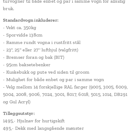
turvogner til både enbet og par i samme vogn for allsidig
bruk.
Standardvogn inkluderer:
- Vekt ca. 350kg
- Sporvidde 138cm
- Ramme rundt vogna i rustfritt stål
- 23'', 25'' eller 27'' lufthjul (valgfritt)
- Bremser foran og bak (BIT)
- 95cm baksetebenker
- Kuskebukk og pute ved siden til groom
- Mulighet for både enbet og par i samme vogn
- Velg mellom 14 forskjellige RAL farger (9005, 3005, 6009,
5004, 2008, 9006, 7024, 3001, 8017, 6018, 5015, 1014, DB291
og Gul Acryl)
Tilleggsutstyr:
1495,- Hjulnav for hurtigskift
495,- Dekk med langsgående mønster