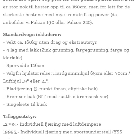
er stor nok til hester opp til ca 160cm, men for lett for de
sterkeste hestene med mye fremdrift og power (da
anbefaler vi Falcon 190 eller Falcon 220).
Standardvogn inkluderer:
- Vekt ca. 160kg uten drag og ekstrautstyr
- 4 lag med lakk (Zink grunning, fargegrunning, farge og
klarlakk)
- Sporvidde 126cm
- Valgfri hjulstørrelse: Hardgummihjul 65cm eller 70cm /
Lufthjul 19" eller 21".
- Bladfjæring (3-punkt foran, eliptiske bak)
- Bremser bak (BIT med rustfrie bremseskiver)
- Singelsete til kusk
Tilleggsutstyr:
12795,- Individuell fjæring med luftdempere
19995,- Individuell fjæring med sportsunderstell (YSS