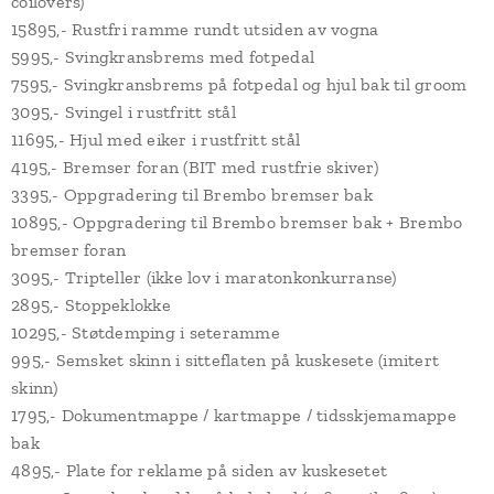
coilovers)
15895,- Rustfri ramme rundt utsiden av vogna
5995,- Svingkransbrems med fotpedal
7595,- Svingkransbrems på fotpedal og hjul bak til groom
3095,- Svingel i rustfritt stål
11695,- Hjul med eiker i rustfritt stål
4195,- Bremser foran (BIT med rustfrie skiver)
3395,- Oppgradering til Brembo bremser bak
10895,- Oppgradering til Brembo bremser bak + Brembo
bremser foran
3095,- Tripteller (ikke lov i maratonkonkurranse)
2895,- Stoppeklokke
10295,- Støtdemping i seteramme
995,- Semsket skinn i sitteflaten på kuskesete (imitert
skinn)
1795,- Dokumentmappe / kartmappe / tidsskjemamappe
bak
4895,- Plate for reklame på siden av kuskesetet