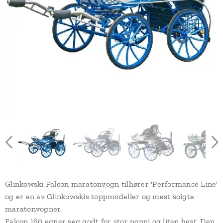
Glinkowski Falcon maratonvogn tilhører 'Performance Line'
og er en av Glinkowskis toppmodeller og mest solgte
maratonvogner.
Falcon 160 egner seg godt for stor ponni og liten hest. Den