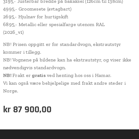
3195,- Justerbar bredde på bakaksel (126cm til 138cm)
4995,- Groomesete (avtagbart)
2695,- Hjulnav for hurtigskift
6895,- Metallic eller spesialfarge utenom RAL
(2026_v1)
NB! Prisen oppgitt er for standardvogn, ekstrautstyr
kommer i tillegg.
NB! Vognene på bildene kan ha ekstrautstyr, og viser ikke
nødvendigvis standardvogn.
NB!
Frakt er
gratis
ved henting hos oss i Hamar.
Vi kan også være behjelpelige med frakt andre steder i
Norge.
kr
87 900,00