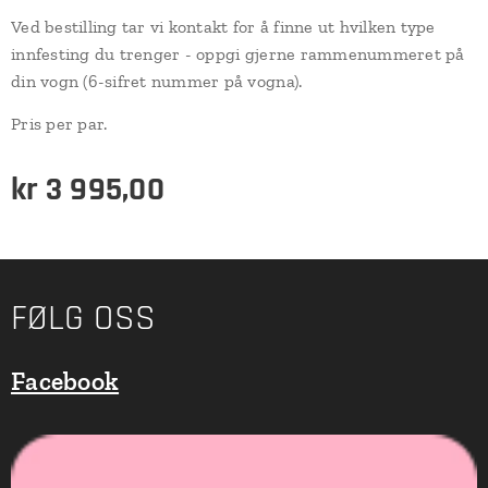
Ved bestilling tar vi kontakt for å finne ut hvilken type
innfesting du trenger - oppgi gjerne rammenummeret på
din vogn (6-sifret nummer på vogna).
Pris per par.
kr
3 995,00
FØLG OSS
Facebook