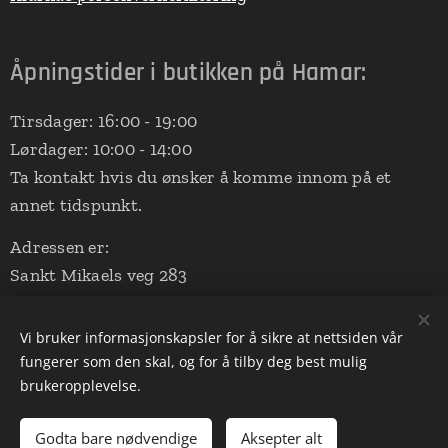
Åpningstider i butikken på Hamar:
Tirsdager: 16:00 - 19:00
Lørdager: 10:00 - 14:00
Ta kontakt hvis du ønsker å komme innom på et
annet tidspunkt.
Adressen er:
Sankt Mikaels veg 283
2324 Vang på Hedmarken
(Aalerud Stall - nede ved ridebanen)
Vi bruker informasjonskapsler for å sikre at nettsiden vår
fungerer som den skal, og for å tilby deg best mulig
brukeropplevelse.
Drevet av
Webnode
Informasjonskapsler
Godta bare nødvendige
Aksepter alt