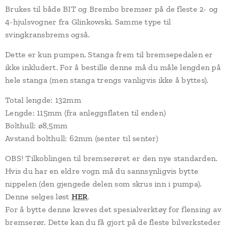
Brukes til både BIT og Brembo bremser på de fleste 2- og
4-hjulsvogner fra Glinkowski. Samme type til
svingkransbrems også.
Dette er kun pumpen. Stanga frem til bremsepedalen er
ikke inkludert. For å bestille denne må du måle lengden på
hele stanga (men stanga trengs vanligvis ikke å byttes).
Total lengde: 132mm
Lengde: 115mm (fra anleggsflaten til enden)
Bolthull: ø8,5mm
Avstand bolthull: 62mm (senter til senter)
OBS! Tilkoblingen til bremserøret er den nye standarden.
Hvis du har en eldre vogn må du sannsynligvis bytte
nippelen (den gjengede delen som skrus inn i pumpa).
Denne selges løst
HER
.
For å bytte denne kreves det spesialverktøy for flensing av
bremserør. Dette kan du få gjort på de fleste bilverksteder