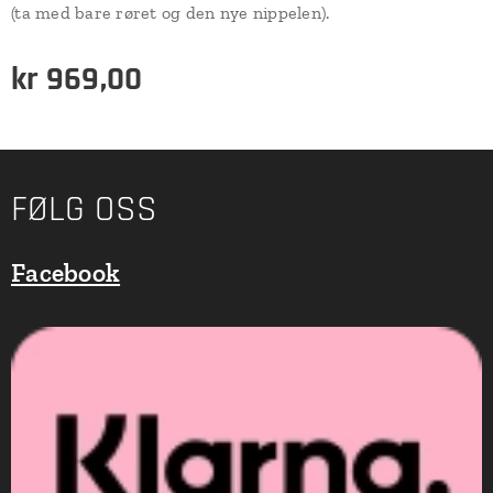
(ta med bare røret og den nye nippelen).
kr
969,00
FØLG OSS
Facebook