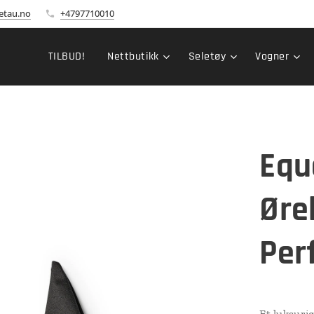
etau.no
+4797710010
TILBUD!
Nettbutikk
Seletøy
Vogner
Equ
Øre
Per
Et luksuriø