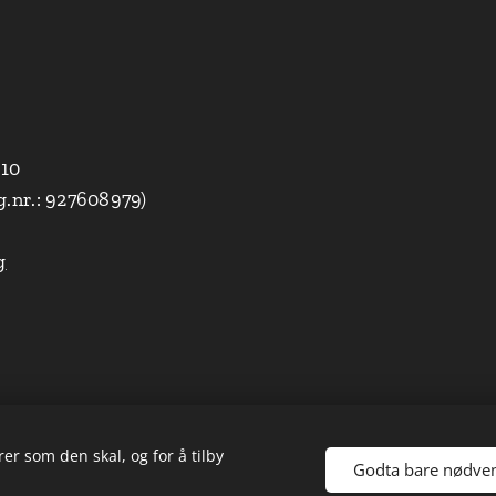
010
g.nr.: 927608979)
g
er som den skal, og for å tilby
Godta bare nødve