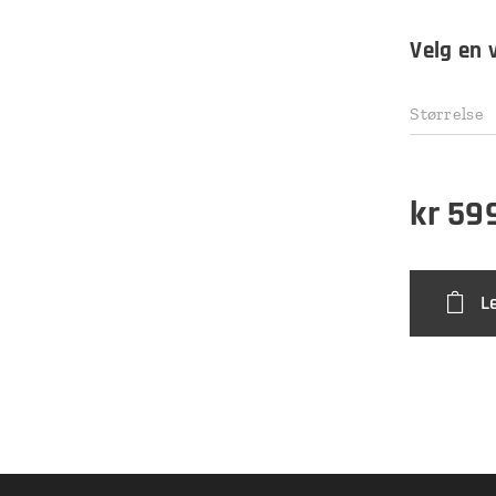
Velg en 
Størrelse
kr
59
L