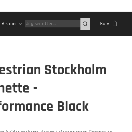
Vis mer
Kurv
estrian Stockholm
hette -
formance Black
st, heklet ørehette-design i elegant svart. Fronten er