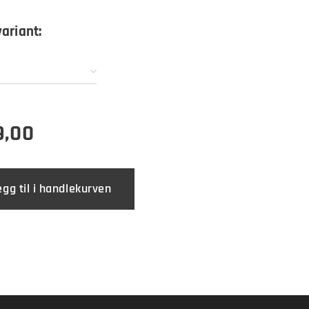
variant:
9,00
egg til i handlekurven