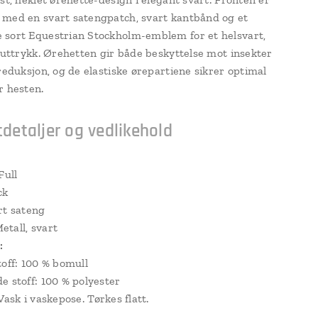
med en svart satengpatch, svart kantbånd og et
sort Equestrian Stockholm-emblem for et helsvart,
t uttrykk. Ørehetten gir både beskyttelse mot insekter
dreduksjon, og de elastiske ørepartiene sikrer optimal
r hesten.
detaljer og vedlikehold
Full
ck
t sateng
etall, svart
:
toff: 100 % bomull
e stoff: 100 % polyester
Vask i vaskepose. Tørkes flatt.