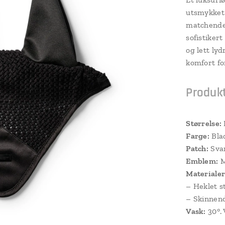
utsmykket 
matchende 
sofistiker
og lett ly
komfort fo
Produkt
Størrelse:
Farge:
Bla
Patch:
Svar
Emblem:
M
Materialer
– Heklet s
– Skinnend
Vask:
30°. 