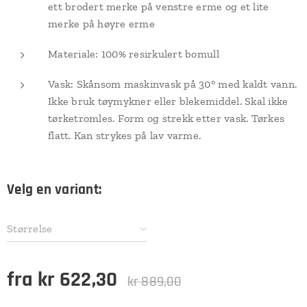
ett brodert merke på venstre erme og et lite
merke på høyre erme
Materiale: 100% resirkulert bomull
Vask: Skånsom maskinvask på 30° med kaldt vann.
Ikke bruk tøymykner eller blekemiddel. Skal ikke
tørketromles. Form og strekk etter vask. Tørkes
flatt. Kan strykes på lav varme.
Velg en variant:
Størrelse
fra
kr
622,30
kr
889,00