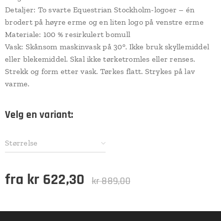
Detaljer: To svarte Equestrian Stockholm-logoer – én
brodert på høyre erme og en liten logo på venstre erme
Materiale: 100 % resirkulert bomull
Vask: Skånsom maskinvask på 30°. Ikke bruk skyllemiddel
eller blekemiddel. Skal ikke tørketromles eller renses.
Strekk og form etter vask. Tørkes flatt. Strykes på lav
varme.
Velg en variant:
Størrelse
fra
kr
622,30
kr
889,00