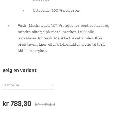
Ytterside: 100 % polyester
Vask:
Maskinvask 30°. Vrenges for best resultat og
mindre slitasje på metallmerket. Lukk alle
borrelåser før vask. Må ikke tørketromles. Ikke
bruk tøymykner eller blekemiddel. Heng til tørk.
Må ikke strykes.
Velg en variant:
Størrelse
kr
783,30
kr
1 119,00