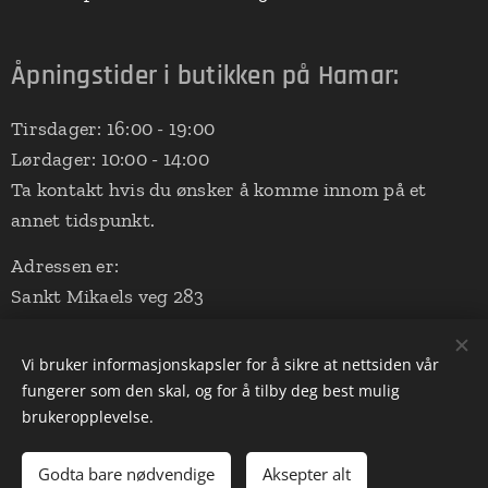
Åpningstider i butikken på Hamar:
Tirsdager: 16:00 - 19:00
Lørdager: 10:00 - 14:00
Ta kontakt hvis du ønsker å komme innom på et
annet tidspunkt.
Adressen er:
Sankt Mikaels veg 283
2324 Vang på Hedmarken
(Aalerud Stall - nede ved ridebanen)
Vi bruker informasjonskapsler for å sikre at nettsiden vår
fungerer som den skal, og for å tilby deg best mulig
brukeropplevelse.
Drevet av
Webnode
Informasjonskapsler
Godta bare nødvendige
Aksepter alt