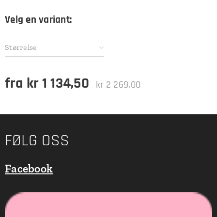
Velg en variant:
Størrelse
fra
kr
1 134,50
kr
2 269,00
FØLG OSS
Facebook