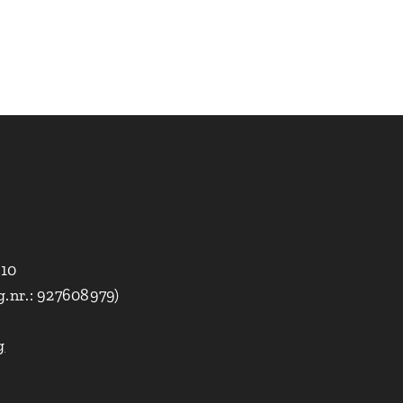
010
g.nr.: 927608979)
g