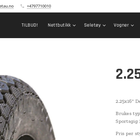
etau.no
+4797710010
TILBUD!
Nettbutikk
Seletøy
Vogner
2.2
2.25x16" D
Brukes typ
Sportsgig 
Pris per st