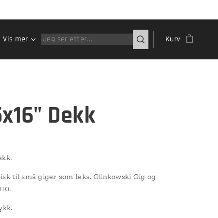
Vis mer
Kurv
5x16" Dekk
ekk.
isk til små giger som feks. Glinkowski Gig og
110.
ykk.