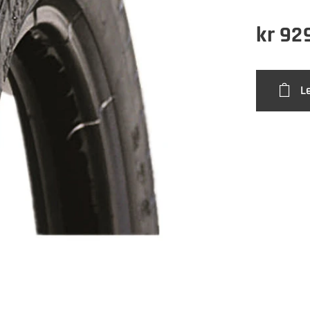
kr
92
L